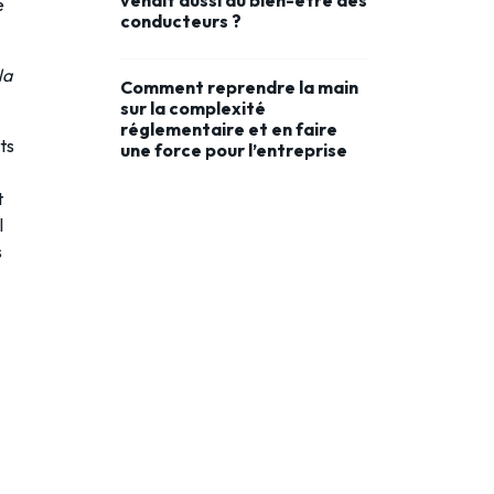
venait aussi du bien-être des
e
conducteurs ?
la
Comment reprendre la main
sur la complexité
réglementaire et en faire
ts
une force pour l’entreprise
t
l
s