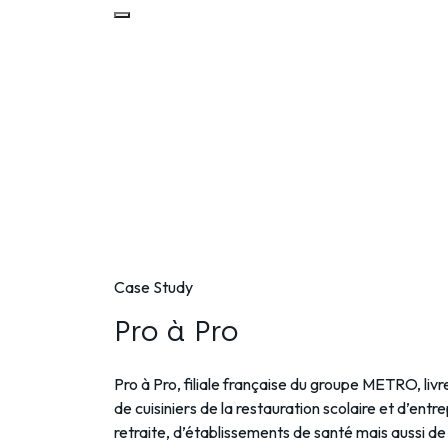
Microlise s'engage à respecter votre vie privée. 
traiterons les données que vous nous avez fourni
Case Study
Pro à Pro
Pro à Pro, filiale française du groupe METRO, livr
de cuisiniers de la restauration scolaire et d’entr
retraite, d’établissements de santé mais aussi de