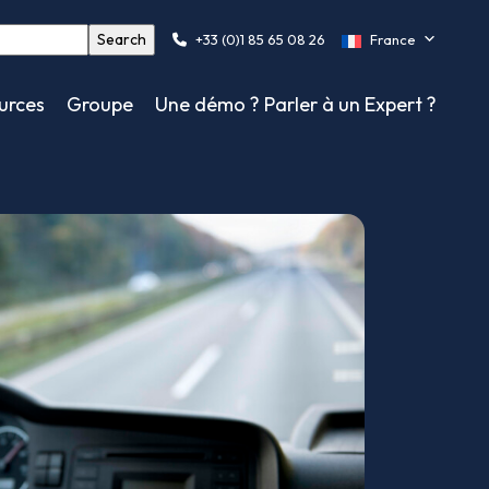
+33 (0)1 85 65 08 26
France
urces
Groupe
Une démo ? Parler à un Expert ?