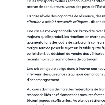
Or les transports routiers sont doublement affect
accrue de conducteurs, venus des pays de l’Est d
La crise révèle des capacités de résilience, des 
situation a atteint des seuils critiques…
disent d
Une crise est exceptionnelle par la rapidité avec
majeurs qu’elle produit, les réactions en chaine q
augmentations des coûts de carburants sur leurs c
malgré tout de poser le sujet sur la table quitte à
ou tel client, ou décident de vendre des véhicule
récents moins consommateurs de carburant.
Une crise majeure oblige donc à trouver une nouve
intervenir des puissances à qui nous demandons
d’accompagnement.
Au cours du mois de mars, les fédérations de t
responsabilités en réclamant des mesures fortes.
étaient jugées insuffisantes. Au plan de résilien