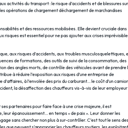
ux activités du transport : le risque d’accidents et de blessures su
ns les opérations de chargement déchargement de marchandises
nsabilités et des ressources mobilisées. Elle devient cruciale dans
x risques est essentiel pour ne pas ajouter aux crises imprévisible
ique, aux risques d’accidents, aux troubles musculosquelettiques, 
uences de formations, des outils de suivi de la consommation, des
on des angles morts, de contrôle des véhicules avant de prendre 
ribue à réduire l’exposition aux risques d’une entreprise de
re d’affaires, à l’envolée des prix du carburant… le coût d’un camio
cident, la désaffection des chauffeurs vis-à-vis de leur employeur
ses partenaires pour faire face à une crise majeure, il est
être, leur épanouissement… en temps « de paix ». Leur donner les
gage sans chercher non plus à sur-contrôler. C’est tout le sens de
s que peuvent s’approprier les chauffeurs routiers, les exploitan