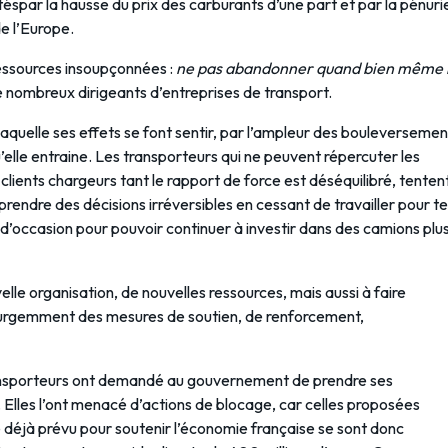
éspar la hausse du prix des carburants d’une part et par la pénuri
e l’Europe.
ressources insoupçonnées :
ne pas abandonner quand bien même 
e nombreux dirigeants d’entreprises de transport.
 laquelle ses effets se font sentir, par l’ampleur des bouleversemen
u’elle entraine. Les transporteurs qui ne peuvent répercuter les
lients chargeurs tant le rapport de force est déséquilibré, tenten
 prendre des décisions irréversibles en cessant de travailler pour te
s d’occasion pour pouvoir continuer à investir dans des camions plu
lle organisation, de nouvelles ressources, mais aussi à faire
 urgemment des mesures de soutien, de renforcement,
ransporteurs ont demandé au gouvernement de prendre ses
 Elles l’ont menacé d’actions de blocage, car celles proposées
ce déjà prévu pour soutenir l’économie française se sont donc