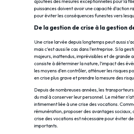
ajoutées des mesures exceptionnelles pour la filiè
puissances doivent avoir une capacité d’action ra
pour éviter les conséquences funestes vers lesque
De la gestion de crise à la gestion d
Une crise larvée depuis longtemps peut aussi s’ac
mais c’est aussi le cas dans l’entreprise. Si la ge
majeurs, inattendus, imprévisibles et de grande a
consiste à déterminer la nature, l’impact des é
les moyens d’en contrôler, atténuer les risques po
en crise plus grave et prendre la mesure des risq
Depuis de nombreuses années, les transporteurs r
du mal à conserver leur personnel. Le métier n’att
intimement liée à une crise des vocations. Commen
rémunération, proposer des avantages sociaux, d
crise des vocations est nécessaire pour éviter de
importants.