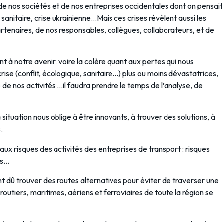
 de nos sociétés et de nos entreprises occidentales dont on pensai
e sanitaire, crise ukrainienne…Mais ces crises révèlent aussi les
rtenaires, de nos responsables, collègues, collaborateurs, et de
nt à notre avenir, voire la colère quant aux pertes qui nous
crise (conflit, écologique, sanitaire…) plus ou moins dévastatrices,
de nos activités …il faudra prendre le temps de l’analyse, de
 situation nous oblige à être innovants, à trouver des solutions, à
.
aux risques des activités des entreprises de transport : risques
ls…
 dû trouver des routes alternatives pour éviter de traverser une
routiers, maritimes, aériens et ferroviaires de toute la région se