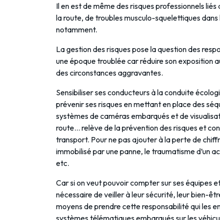
Il en est de même des risques professionnels liés a
la route, de troubles musculo-squelettiques da
notamment.
La gestion des risques pose la question des respo
une époque troublée car réduire son exposition au
des circonstances aggravantes.
Sensibiliser ses conducteurs à la conduite écolog
prévenir ses risques en mettant en place des séq
systèmes de caméras embarqués et de visualisati
route… relève de la prévention des risques et cont
transport. Pour ne pas ajouter à la perte de chiff
immobilisé par une panne, le traumatisme d’un ac
etc.
Car si on veut pouvoir compter sur ses équipes et 
nécessaire de veiller à leur sécurité, leur bien-
moyens de prendre cette responsabilité qui les en
systèmes télématiques embarqués sur les véhicule