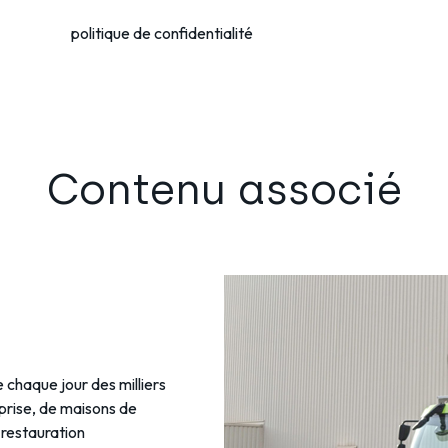
Lisez notre
politique de confidentialité
pour voir comment nous
es.
Contenu associé
e chaque jour des milliers
eprise, de maisons de
 restauration