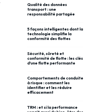
t
Qualité des données
transport : une
responsabilité partagée
5 façons intelligentes dont la
technologie simplifie la
conformité des flottes
Sécurité, sûreté et
conformité de flotte : les clés
d’une flotte performante
Comportements de conduite
à risque : comment les
identifier et les réduire
efficacement
TRM : et si la performance