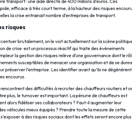
re transport : une aide directe de 400 millions d’euros. Ces
pide, efficace à très court terme, à la hauteur des risques encouru
lles la crise entrainait nombre d’entreprises de transport.
es risques
centuer brutalement, on le voit actuellement sur la scène politiqu
stion de crise est un processus réactif qui traite des événements
mpleur la gestion des risques relève d’une gouvernance dont le rô
vénements susceptibles de menacer une organisation et de se donn
ur préserver l’entreprise. Les identifier avant qu’ils ne dégénèrent
ues encourus.
encontrent des difficultés à recruter des chauffeurs routiers et o
ire plus, le turnover est important. La pénurie de chauffeurs est
t alors fidéliser ses collaborateurs ? Faut-il augmenter leur
es véhicules mieux équipés ? Prendre toute la mesure de cette
 s’exposer à des risques sociaux dont les effets seront encore plus