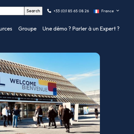
+33 (0)1 85 65 08 26
France
urces
Groupe
Une démo ? Parler à un Expert ?