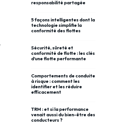
responsabilité partagée
5 façons intelligentes dont la
technologie simplifie la
conformité des flottes
e
Sécurité, sûreté et
conformité de flotte : les clés
d’une flotte performante
Comportements de conduite
à risque : comment les
identifier et les réduire
efficacement
TRM : et si la performance
venait aussi du bien-être des
conducteurs ?