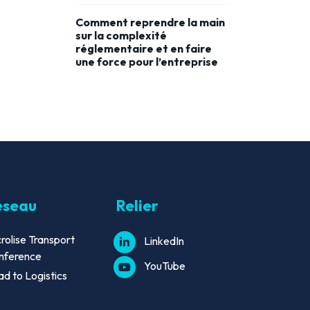
Comment reprendre la main
sur la complexité
réglementaire et en faire
une force pour l’entreprise
éseau
Relier
rolise Transport
LinkedIn
nference
YouTube
d to Logistics